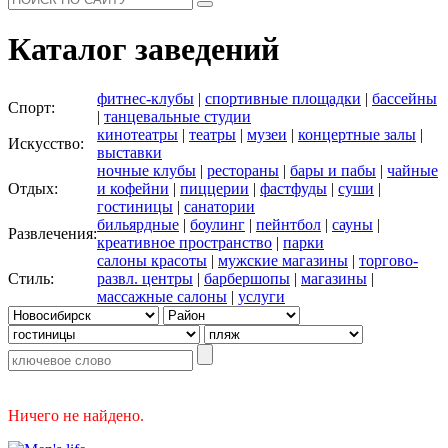
Каталог заведений
фитнес-клубы
|
спортивные площадки
|
бассейны
Спорт:
|
танцевальные студии
кинотеатры
|
театры
|
музеи
|
концертные залы
|
Искусство:
выставки
ночные клубы
|
рестораны
|
бары и пабы
|
чайные
Отдых:
и кофейни
|
пиццерии
|
фастфуды
|
суши
|
гостиницы
|
санатории
бильярдные
|
боулинг
|
пейнтбол
|
сауны
|
Развлечения:
креативное пространство
|
парки
салоны красоты
|
мужские магазины
|
торгово-
Стиль:
развл. центры
|
барбершопы
|
магазины
|
массажные салоны
|
услуги
Ничего не найдено.