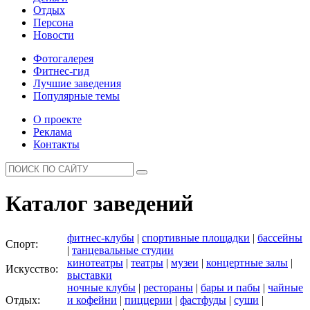
Отдых
Персона
Новости
Фотогалерея
Фитнес-гид
Лучшие заведения
Популярные темы
О проекте
Реклама
Контакты
Каталог заведений
фитнес-клубы
|
спортивные площадки
|
бассейны
Спорт:
|
танцевальные студии
кинотеатры
|
театры
|
музеи
|
концертные залы
|
Искусство:
выставки
ночные клубы
|
рестораны
|
бары и пабы
|
чайные
Отдых:
и кофейни
|
пиццерии
|
фастфуды
|
суши
|