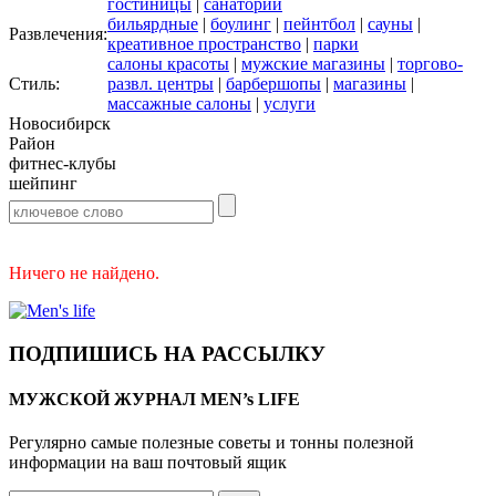
гостиницы
|
санатории
бильярдные
|
боулинг
|
пейнтбол
|
сауны
|
Развлечения:
креативное пространство
|
парки
салоны красоты
|
мужские магазины
|
торгово-
Стиль:
развл. центры
|
барбершопы
|
магазины
|
массажные салоны
|
услуги
Новосибирск
Район
фитнес-клубы
шейпинг
Ничего не найдено.
ПОДПИШИСЬ НА РАССЫЛКУ
МУЖСКОЙ ЖУРНАЛ MEN’s LIFE
Регулярно самые полезные советы и тонны полезной
информации на ваш почтовый ящик