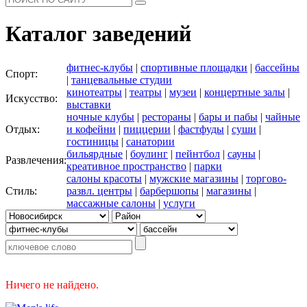
Каталог заведений
фитнес-клубы
|
спортивные площадки
|
бассейны
Спорт:
|
танцевальные студии
кинотеатры
|
театры
|
музеи
|
концертные залы
|
Искусство:
выставки
ночные клубы
|
рестораны
|
бары и пабы
|
чайные
Отдых:
и кофейни
|
пиццерии
|
фастфуды
|
суши
|
гостиницы
|
санатории
бильярдные
|
боулинг
|
пейнтбол
|
сауны
|
Развлечения:
креативное пространство
|
парки
салоны красоты
|
мужские магазины
|
торгово-
Стиль:
развл. центры
|
барбершопы
|
магазины
|
массажные салоны
|
услуги
Ничего не найдено.