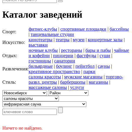
Каталог заведений
фитнес-клубы
|
спортивные площадки
|
бассейны
Спорт:
|
танцевальные студии
кинотеатры
|
театры
|
музеи
|
концертные залы
|
Искусство:
выставки
ночные клубы
|
рестораны
|
бары и пабы
|
чайные
Отдых:
и кофейни
|
пиццерии
|
фастфуды
|
суши
|
гостиницы
|
санатории
бильярдные
|
боулинг
|
пейнтбол
|
сауны
|
Развлечения:
креативное пространство
|
парки
салоны красоты
|
мужские магазины
|
торгово-
Стиль:
развл. центры
|
барбершопы
|
магазины
|
массажные салоны
|
услуги
Ничего не найдено.