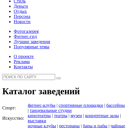
Стиль
Деньги
Отдых
Персона
Новости
Фотогалерея
Фитнес-гид
Лучшие заведения
Популярные темы
О проекте
Реклама
Контакты
Каталог заведений
фитнес-клубы
|
спортивные площадки
|
бассейны
Спорт:
|
танцевальные студии
кинотеатры
|
театры
|
музеи
|
концертные залы
|
Искусство:
выставки
ночные клубы
|
рестораны
|
бары и пабы
|
чайные