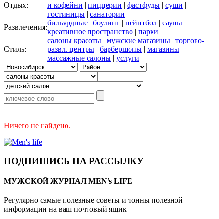
Отдых:
и кофейни
|
пиццерии
|
фастфуды
|
суши
|
гостиницы
|
санатории
бильярдные
|
боулинг
|
пейнтбол
|
сауны
|
Развлечения:
креативное пространство
|
парки
салоны красоты
|
мужские магазины
|
торгово-
Стиль:
развл. центры
|
барбершопы
|
магазины
|
массажные салоны
|
услуги
Ничего не найдено.
ПОДПИШИСЬ НА РАССЫЛКУ
МУЖСКОЙ ЖУРНАЛ MEN’s LIFE
Регулярно самые полезные советы и тонны полезной
информации на ваш почтовый ящик