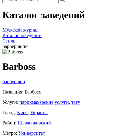
Каталог заведений
Мужской журнал
Каталог заведений
Стиль
барбершопы
Barboss
барбершоп
Названия: Барбосс
Услуги:
парикмахерские услуги
,
тату
Город:
Киев
,
Украина
Район:
Шевченковский
Метро:
Университет