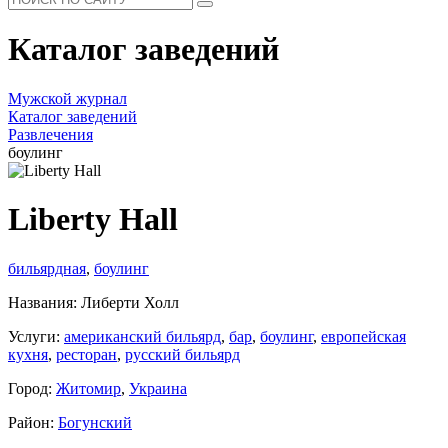
Каталог заведений
Мужской журнал
Каталог заведений
Развлечения
боулинг
Liberty Hall
бильярдная
,
боулинг
Названия: Либерти Холл
Услуги:
американский бильярд
,
бар
,
боулинг
,
европейская
кухня
,
ресторан
,
русский бильярд
Город:
Житомир
,
Украина
Район:
Богунский