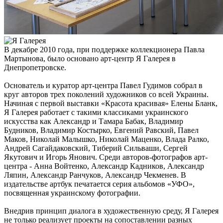
В декабре 2010 года, при поддержке коллекционера Павла
Мартынова, было основано арт-центр Я Галерея в
Днепропетровске.
Основатель и куратор арт-центра Павел Гудимов собрал в
круг авторов трех поколений художников со всей Украины.
Начиная с первой выставки «Красота красивая» Елены Бланк,
Я Галерея работает с такими классиками украинского
искусства как Александр и Тамара Бабак, Владимир
Будников, Владимир Костырко, Евгений Равский, Павел
Маков, Николай Малышко, Николай Маценко, Влада Ралко,
Андрей Сагайдаковский, Тиберий Сильваши, Сергей
Якутович и Игорь Янович. Среди авторов-фотографов арт-
центра - Анна Войтенко, Александр Кадников, Александр
Ляпин, Александр Ранчуков, Александр Чекменев. В
издательстве артбук печатается серия альбомов «УФО»,
посвященная украинскому фотографии.
Внедрив принцип диалога в художественную среду, Я Галерея
не только реализует проекты на сопоставлении разных