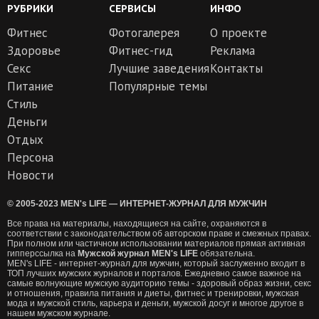
РУБРИКИ
СЕРВИСЫ
ИНФО
Фитнес
Фотогалерея
О проекте
Здоровье
Фитнес-гид
Реклама
Секс
Лучшие заведения
Контакты
Питание
Популярные темы
Стиль
Деньги
Отдых
Персона
Новости
© 2005-2023 MEN's LIFE — ИНТЕРНЕТ-ЖУРНАЛ ДЛЯ МУЖЧИН
Все права на материалы, находящиеся на сайте, охраняются в
соответствии с законодательством об авторском праве и смежных правах.
При полном или частичном использовании материалов прямая активная
гипперссылка на
Мужской журнал MEN's LIFE
обязательна.
MEN's LIFE - интернет-журнал для мужчин, который заслуженно входит в
ТОП лучших мужских журналов и порталов. Ежедневно самое важное на
самые волнующие мужскую аудиторию темы - здоровый образ жизни, секс
и отношения, правила питания и диеты, фитнес и тренировки, мужская
мода и мужской стиль, карьера и деньги, мужской досуг и многое другое в
нашем мужском журнале.