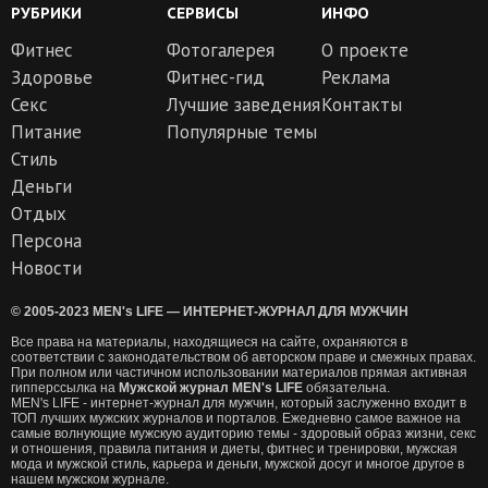
РУБРИКИ
СЕРВИСЫ
ИНФО
Фитнес
Фотогалерея
О проекте
Здоровье
Фитнес-гид
Реклама
Секс
Лучшие заведения
Контакты
Питание
Популярные темы
Стиль
Деньги
Отдых
Персона
Новости
© 2005-2023 MEN's LIFE — ИНТЕРНЕТ-ЖУРНАЛ ДЛЯ МУЖЧИН
Все права на материалы, находящиеся на сайте, охраняются в
соответствии с законодательством об авторском праве и смежных правах.
При полном или частичном использовании материалов прямая активная
гипперссылка на
Мужской журнал MEN's LIFE
обязательна.
MEN's LIFE - интернет-журнал для мужчин, который заслуженно входит в
ТОП лучших мужских журналов и порталов. Ежедневно самое важное на
самые волнующие мужскую аудиторию темы - здоровый образ жизни, секс
и отношения, правила питания и диеты, фитнес и тренировки, мужская
мода и мужской стиль, карьера и деньги, мужской досуг и многое другое в
нашем мужском журнале.