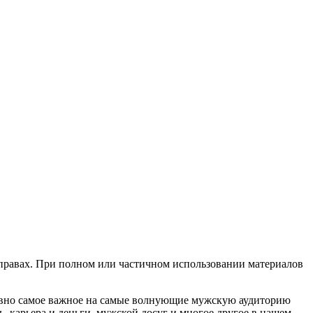
х правах. При полном или частичном использовании материалов
евно самое важное на самые волнующие мужскую аудиторию
, карьера и деньги, мужской досуг и многое другое в нашем