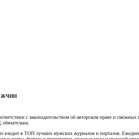
МУЖЧИН
соответствии с законодательством об авторском праве и смежны
E
обязательна.
нно входит в ТОП лучших мужских журналов и порталов. Ежедн
ия и диеты, фитнес и тренировки, мужская мода и мужской стиль