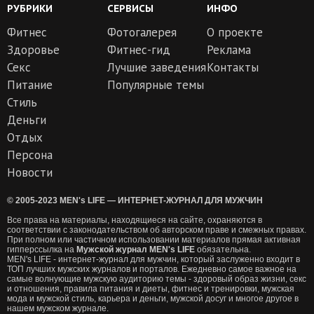
РУБРИКИ
СЕРВИСЫ
ИНФО
Фитнес
Фотогалерея
О проекте
Здоровье
Фитнес-гид
Реклама
Секс
Лучшие заведения
Контакты
Питание
Популярные темы
Стиль
Деньги
Отдых
Персона
Новости
© 2005-2023 MEN's LIFE — ИНТЕРНЕТ-ЖУРНАЛ ДЛЯ МУЖЧИН
Все права на материалы, находящиеся на сайте, охраняются в
соответствии с законодательством об авторском праве и смежных правах.
При полном или частичном использовании материалов прямая активная
гипперссылка на
Мужской журнал MEN's LIFE
обязательна.
MEN's LIFE - интернет-журнал для мужчин, который заслуженно входит в
ТОП лучших мужских журналов и порталов. Ежедневно самое важное на
самые волнующие мужскую аудиторию темы - здоровый образ жизни, секс
и отношения, правила питания и диеты, фитнес и тренировки, мужская
мода и мужской стиль, карьера и деньги, мужской досуг и многое другое в
нашем мужском журнале.