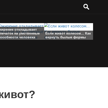
жирение откладывает
тпечаток на умственные
Если живот колесом… Как
пособности человека
вернуть былые формы
 живот?