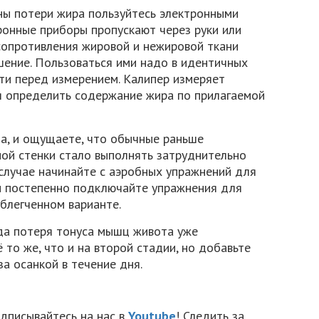
ны потери жира пользуйтесь электронными
ронные приборы пропускают через руки или
сопротивления жировой и нежировой ткани
ение. Пользоваться ими надо в идентичных
ти перед измерением. Калипер измеряет
я определить содержание жира по прилагаемой
па, и ощущаете, что обычные раньше
ой стенки стало выполнять затруднительно
 случае начинайте с аэробных упражнений для
и постепенно подключайте упражнения для
блегченном варианте.
огда потеря тонуса мышц живота уже
ё то же, что и на второй стадии, но добавьте
а осанкой в течение дня.
дписывайтесь на нас в
Youtube
! Следить за