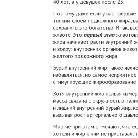
40 лет, а у девушек после 25.
Поэтому даже если у вас твёрдые
тонким слоем подкожного жира, ва
сохранить это богатство. Итак, вс
животе. Это
первый этап
животово
жира начинает расти внутренний ж
и вокруг внутренних органов живот
желтого подкожного жира.
Бурый внутренний жир также явля
избавляться, но самое неприятное 
стимулирующие жирообразование и
Хотя внутренний жир нельзя измер
масса связана с окружностью талии
и лишний внутренний бурый жир, к
вызывая рост артериального давлен
Многие при этом отмечают, что ес
хотели и жир к ним не приставал, 