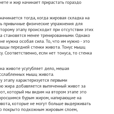
иете и жир начинает прирастать гораздо
ачинается тогда, когда жировая складка на
ь привычные физические упражнения для
второму этапу происходит при отсутствии этих
а становятся менее тренированными. Однако
е нужна особая сила. То, что им нужно - это
ышцы передней стенки живота. Тонус мышц
у. Соответственно, если нет тонуса, то стенка
 на животе усугубляет дело, мешая
асслабленных мышц живота.
у этапу характеризуется первыми
лою жира добавляется выпяченный живот за
от, который мы видим на втором этапе это
азросшимся бурым жиром, напирающие на
вота, которые не могут больше выдерживать
это покрыто подкожным жировым слоем,