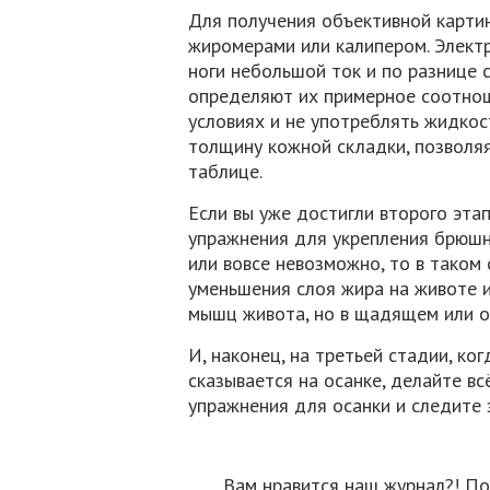
Для получения объективной карти
жиромерами или калипером. Элект
ноги небольшой ток и по разнице 
определяют их примерное соотнош
условиях и не употреблять жидкос
толщину кожной складки, позволя
таблице.
Если вы уже достигли второго эта
упражнения для укрепления брюшн
или вовсе невозможно, то в таком
уменьшения слоя жира на животе 
мышц живота, но в щадящем или о
И, наконец, на третьей стадии, к
сказывается на осанке, делайте вс
упражнения для осанки и следите з
Вам нравится наш журнал?! По