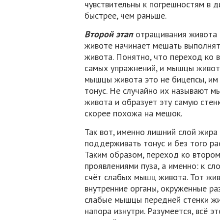
чувствительны к погрешностям в д
быстрее, чем раньше.
Второй этап
отращивания живота н
животе начинает мешать выполнят
живота. Понятно, что переход ко 
самых упражнений, и мышцы живот
мышцы живота это не бицепсы, им н
тонус. Не случайно их называют м
живота и образует эту самую стенк
скорее похожа на мешок.
Так вот, именно лишний слой жира
поддерживать тонус и без того р
Таким образом, переход ко втором
проявлениями пуза, а именно: к с
счёт слабых мышц живота. Тот жив
внутренние органы, окруженные р
слабые мышцы передней стенки жи
напора изнутри. Разумеется, всё 