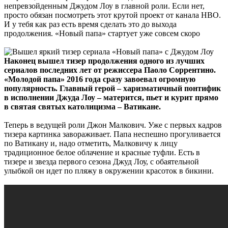
непревзойденным Джудом Лоу в главной роли. Если нет,
просто обязан посмотреть этот крутой проект от канала HBO.
И у тебя как раз есть время сделать это до выхода
продолжения. «Новый папа» стартует уже совсем скоро
Наконец вышел тизер продолжения одного из лучших
сериалов последних лет от режиссера Паоло Соррентино.
«Молодой папа» 2016 года сразу завоевал огромную
популярность. Главный герой – харизматичный понтифик
в исполнении Джуда Лоу – матерится, пьет и курит прямо
в святая святых католицизма – Ватикане.
Теперь в ведущей роли Джон Малкович. Уже с первых кадров
тизера картинка завораживает. Папа неспешно прогуливается
по Ватикану и, надо отметить, Малковичу к лицу
традиционное белое облачение и красные туфли. Есть в
тизере и звезда первого сезона Джуд Лоу, с обаятельной
улыбкой он идет по пляжу в окружении красоток в бикини.