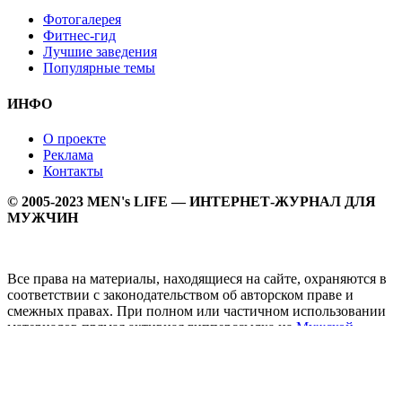
Фотогалерея
Фитнес-гид
Лучшие заведения
Популярные темы
ИНФО
О проекте
Реклама
Контакты
© 2005-2023 MEN's LIFE — ИНТЕРНЕТ-ЖУРНАЛ ДЛЯ
МУЖЧИН
Все права на материалы, находящиеся на сайте, охраняются в
соответствии с законодательством об авторском праве и
смежных правах. При полном или частичном использовании
материалов прямая активная гипперссылка на
Мужской
журнал MEN's LIFE
обязательна.
MEN's LIFE - интернет-журнал для мужчин, который
заслуженно входит в ТОП лучших мужских журналов и