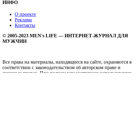
ИНФО
О проекте
Реклама
Контакты
© 2005-2023 MEN's LIFE — ИНТЕРНЕТ-ЖУРНАЛ ДЛЯ
МУЖЧИН
Все права на материалы, находящиеся на сайте, охраняются в
соответствии с законодательством об авторском праве и
смежных правах. При полном или частичном использовании
материалов прямая активная гипперссылка на
Мужской
журнал MEN's LIFE
обязательна.
MEN's LIFE - интернет-журнал для мужчин, который
заслуженно входит в ТОП лучших мужских журналов и
порталов. Ежедневно самое важное на самые волнующие
мужскую аудиторию темы - здоровый образ жизни, секс и
отношения, правила питания и диеты, фитнес и тренировки,
мужская мода и мужской стиль, карьера и деньги, мужской
досуг и многое другое в нашем мужском журнале.