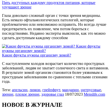
Пять доступных каждому продуктов питания, которые
улучшают зрение
Глаза довольно сложный орган с точки зрения медицины.
Есть немало офтальмологических патологий, которые
проблематично или невозможно исправить. Но всегда лучше
предотвратить их появление, чем потом бороться с
последствиями. Недавно эксперты выяснили, как это можно
сделать доступным каждому способом
Какие фрукты
нужны организму зимой?
Какие фрукты нужны организму зимой?
С наступлением холодов возрастает количество простудных
заболеваний, людям не хватает солнечного света и витаминов.
В результате зимой организм становится более уязвимым к
простудным заболеваниям по сравнению с теплыми сезонами
года.
Теги:
апельсин
,
лимон
,
грейпфрут
,
мандарин
,
цитрусовые
,
зрение
,
плохое зрение
,
здоровье глаз
18/07/2023
Menslife.com
НОВОЕ В ЖУРНАЛЕ