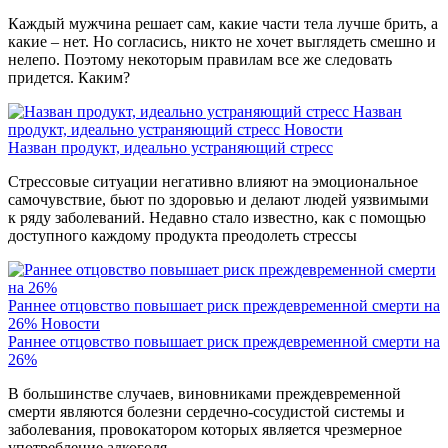
Каждый мужчина решает сам, какие части тела лучше брить, а
какие – нет. Но согласись, никто не хочет выглядеть смешно и
нелепо. Поэтому некоторым правилам все же следовать
придется. Каким?
Назван
продукт, идеально устраняющий стресс
Новости
Назван продукт, идеально устраняющий стресс
Стрессовые ситуации негативно влияют на эмоциональное
самочувствие, бьют по здоровью и делают людей уязвимыми
к ряду заболеваний. Недавно стало известно, как с помощью
доступного каждому продукта преодолеть стрессы
Раннее отцовство повышает риск преждевременной смерти на
26%
Новости
Раннее отцовство повышает риск преждевременной смерти на
26%
В большинстве случаев, виновниками преждевременной
смерти являются болезни сердечно-сосудистой системы и
заболевания, провокатором которых является чрезмерное
употребление алкоголя